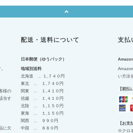
配送・送料について
支払
日本郵便（ゆうパック）
Amazon
す。
地域別送料
Amaz
北海道 … １,７４０円
い方法
東北 … １,７４０円
【前払
客様の
関東 … １,４１０円
該当す
信越 … １,４１０円
北陸 … １,１５０円
東海 … １,１５０円
関西 … ９９０円
【お支
品に欠
中国 … ８８０円
※クロ