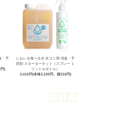
臭・予
においを食べる水 生ゴミ用 消臭・予
防剤 スターターキット（スプレー １
0円)
リットルボトル）
3,410円(本体3,100円、税310円)
<
1
>