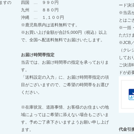
ますの
四国 … ９９０円
ード決
九州 … ８８０円
※当店
沖縄 … １,１００円
とはご
※鹿児島県内は送料無料です。
※一括
※お買い上げ金額が合計5,000円（税込）以上
ただけ
で、全国へ配送料無料でお届けいたします。
※JCB
（クレ
お届け時間帯指定
してお
当店では、お届け時間帯の指定を承っておりま
ご決済
す。
ドが必
「送料設定の入力」に、お届け時間帯指定の項
目がございますので、ご希望の時間帯をお選び
ください。
※在庫状況、道路事情、お客様のお住まいの地
域によってはご希望に添えない場合もございま
す。予めご了承下さいますようお願い申し上げ
代金引
ます。