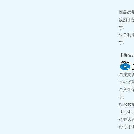
商品の
決済手
す。
※ご利用
す。
【前払
ご注文
すので
ご入金
す。
なおお
ります
※振込
おりま