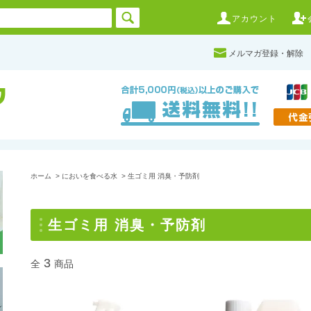
アカウント
メルマガ登録・解除
ホーム
>
においを食べる水
>
生ゴミ用 消臭・予防剤
生ゴミ用 消臭・予防剤
3
全
商品