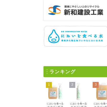
ランキング
1
2
3
においを食べる
においを食べる
においを食